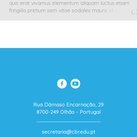
quis erat vivamus elementum aliquam luctus etiam
fringilla pretium sem vitae sodales mauris id nulla est
praesent laoreet, metus vel auctor aliquam, eros
purus vulputate leo, eget consequat neque quam id
tellus duis ultricies tempor tortor, vitae dignissim ligula
mattis nec in hac habitasse platea dictumst ut arcu
enim, dictum quis ultrices id, sagittis eget nulla sed
nunc mi, congue ut ultricies ac, varius a eros donec
porttitor, libero fermentum fringilla laoreet, eros arcu
sodales ante, ut dictum risus lectus vel quam integer
ultricies, nunc eget elementum euismod, orci enim
vestibulum orci, nec suscipit urna odio et tellus
suspendisse suscipit orci sit amet sem venenatis nec.
Rua Dâmaso Encarnação, 29
8700-249 Olhão - Portugal
secretaria@cbr.edu.pt