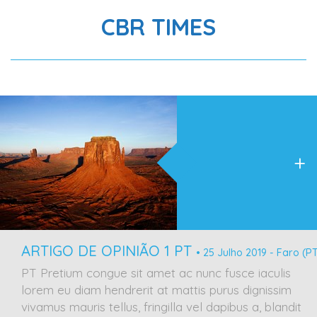
CBR TIMES
+
ARTIGO DE OPINIÃO 1 PT
• 25 Julho 2019 - Faro (P
PT Pretium congue sit amet ac nunc fusce iaculis
lorem eu diam hendrerit at mattis purus dignissim
vivamus mauris tellus, fringilla vel dapibus a, blandit