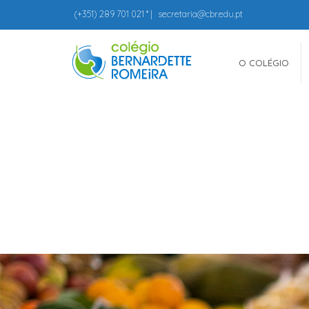
(+351)
289 701 021
* |
secretaria@cbr.edu.pt
O COLÉGIO