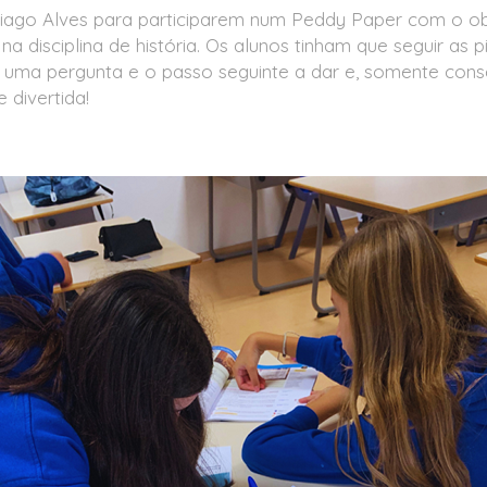
Tiago Alves para participarem num Peddy Paper com o objet
as na disciplina de história. Os alunos tinham que seguir a
ha uma pergunta e o passo seguinte a dar e, somente co
 divertida!