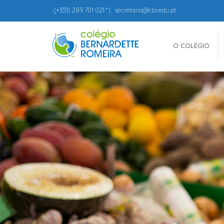
(+351)
289 701 021
* |
secretaria@cbr.edu.pt
O COLÉGIO