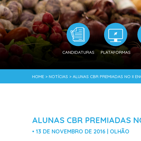
CANDIDATURAS
PLATAFORMAS
HOME > NOTÍCIAS > ALUNAS CBR PREMIADAS NO II E
ALUNAS CBR PREMIADAS NO
• 13 DE NOVEMBRO DE 2016 | OLHÃO