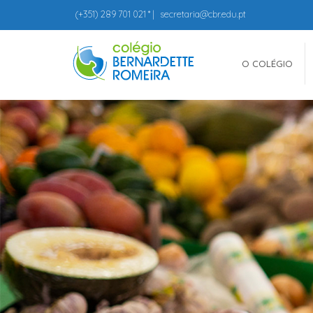
(+351)
289 701 021
* |
secretaria@cbr.edu.pt
O COLÉGIO