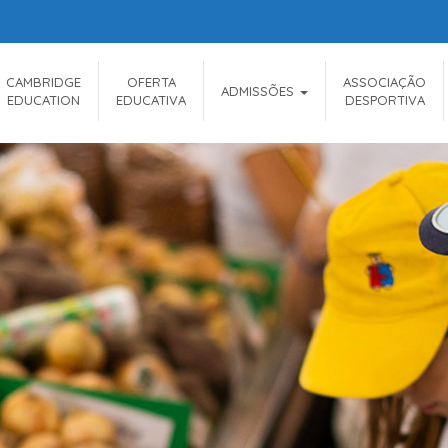
CAMBRIDGE
OFERTA
ASSOCIAÇÃO
ADMISSÕES
EDUCATION
EDUCATIVA
DESPORTIVA