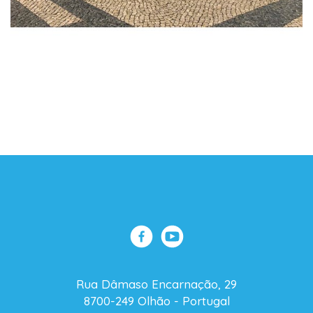
Rua Dâmaso Encarnação, 29
8700-249 Olhão - Portugal