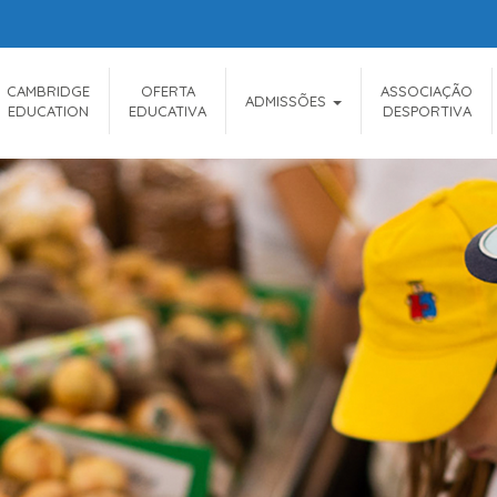
CAMBRIDGE
OFERTA
ASSOCIAÇÃO
ADMISSÕES
EDUCATION
EDUCATIVA
DESPORTIVA