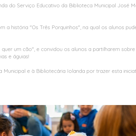
anda do Serviço Educativo da Biblioteca Municipal José 
 com a história "Os Três Porquinhos", na qual os alunos p
ia quer um cão", e convidou os alunos a partilharem sobr
ias e águias!
unicipal e à Bibliotecária Iolanda por trazer esta inici