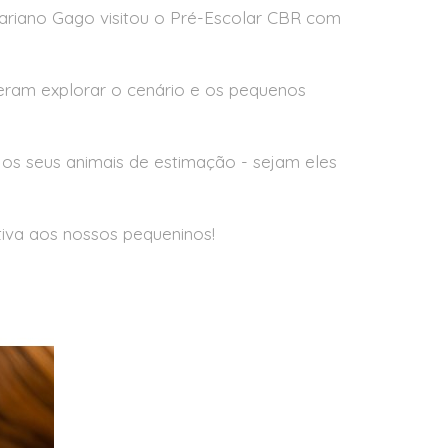
Mariano Gago visitou o Pré-Escolar CBR com
uderam explorar o cenário e os pequenos
e os seus animais de estimação - sejam eles
ativa aos nossos pequeninos!