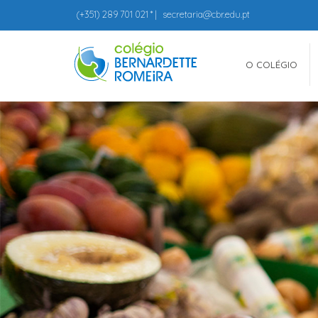
(+351)
289 701 021
* |
secretaria@cbr.edu.pt
O COLÉGIO