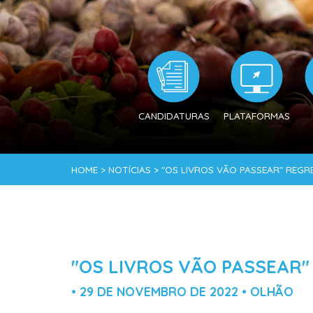
CANDIDATURAS
PLATAFORMAS
HOME > NOTÍCIAS > "OS LIVROS VÃO PASSEAR" REGR
"OS LIVROS VÃO PASSEAR"
• 29 DE NOVEMBRO DE 2022 • OLHÃO