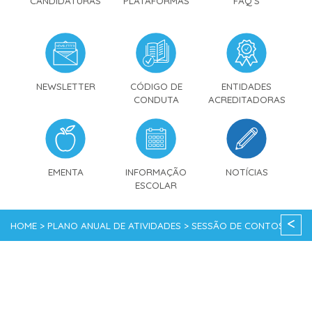
CANDIDATURAS
PLATAFORMAS
FAQ'S
NEWSLETTER
CÓDIGO DE
ENTIDADES
CONDUTA
ACREDITADORAS
EMENTA
INFORMAÇÃO
NOTÍCIAS
ESCOLAR
<
HOME > PLANO ANUAL DE ATIVIDADES > SESSÃO DE CONTOS
COM O AUTOR PEDRO SEROMENHO • 1.º CICLO E JUNIOR
PRIMARY