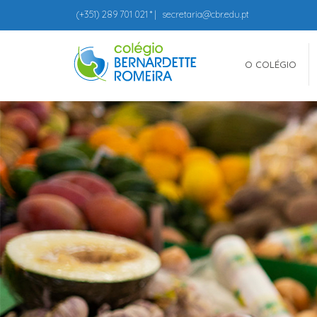
(+351)
289 701 021
* |
secretaria@cbr.edu.pt
O COLÉGIO