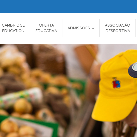
CAMBRIDGE
OFERTA
ASSOCIAÇÃO
ADMISSÕES
EDUCATION
EDUCATIVA
DESPORTIVA